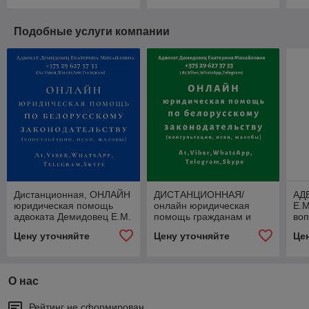
Подобные услуги компании
Дистанционная, ОНЛАЙН
ДИСТАНЦИОННАЯ/
АД
юридическая помощь
онлайн юридическая
Е.М
адвоката Демидовец Е.М.
помощь гражданам и
воп
Опыт работы более 25
юрлицам в Минске от
лет
Цену уточняйте
Цену уточняйте
Це
лет.
адвоката Демидовец
по
Е.М.Опыт 25 лет.
О нас
Рейтинг не сформирован