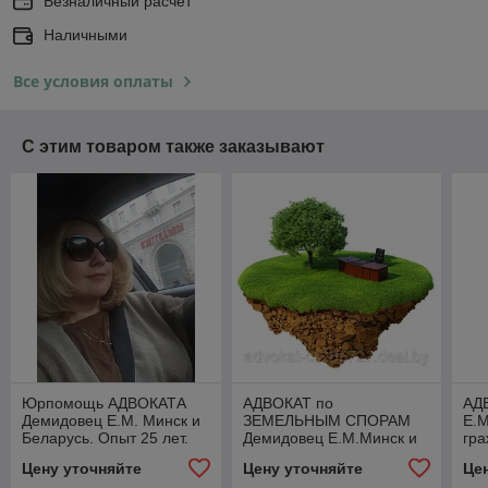
Безналичный расчет
Наличными
Все условия оплаты
С этим товаром также заказывают
Юрпомощь АДВОКАТА
АДВОКАТ по
АД
Демидовец Е.М. Минск и
ЗЕМЕЛЬНЫМ СПОРАМ
Е.
Беларусь. Опыт 25 лет.
Демидовец Е.М.Минск и
гра
вся Беларусь.Опыт 25
на
Цену уточняйте
Цену уточняйте
Це
лет
др