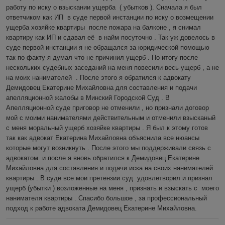
работу по иску о взыскании ущерба  ( убытков ). Сначала я был 
ответчиком как ИП  в суде первой инстанции по иску о возмещении 
ущерба хозяйке квартиры  после пожара на балконе , я снимал 
квартиру как ИП и сдавал её  в найм посуточно . Так уж довелось в 
суде первой инстанции я не обращался за юридической помощью 
так по факту я думал что не причинил ущерб . По итогу после 
нескольких судебных заседаний на меня повесили весь ущерб , а не 
на моих нанимателей  . После этого я обратился к адвокату 
Демидовец Екатерине Михайловна для составления и подачи 
апелляционной жалобы в Минский Городской Суд . В 
Апелляционной суде приговор не отменили , но признали договор  
мой с моими нанимателями действительным и отменили взысканый 
с меня моральный ущерб хозяйке квартиры . Я был к этому готов 
так как адвокат Екатерина Михайловна объяснила все нюансы 
которые могут возникнуть . После этого мы поддерживали связь с 
адвокатом  и после я вновь обратился к Демидовец Екатерине 
Михайловна для составления и подачи иска на своих нанимателей 
квартиры . В суде все мои претензии суд  удовлетворил и признал 
ущерб (убытки ) возложенные на меня , признать и взыскать с  моего 
нанимателя квартиры . Спасибо большое , за профессиональный 
подход к работе адвоката Демидовец Екатерине Михайловна.